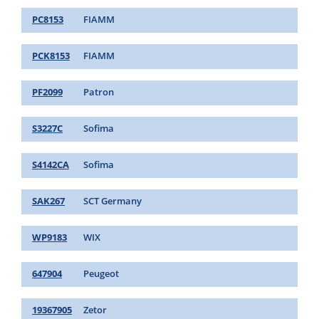
PC8153
FIAMM
PCK8153
FIAMM
PF2099
Patron
S3227C
Sofima
S4142CA
Sofima
SAK267
SCT Germany
WP9183
WIX
647904
Peugeot
19367905
Zetor