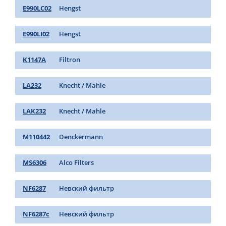
E990LC02
Hengst
E990LI02
Hengst
K1147A
Filtron
LA232
Knecht / Mahle
LAK232
Knecht / Mahle
M110442
Denckermann
MS6306
Alco Filters
NF6287
Невский фильтр
NF6287c
Невский фильтр