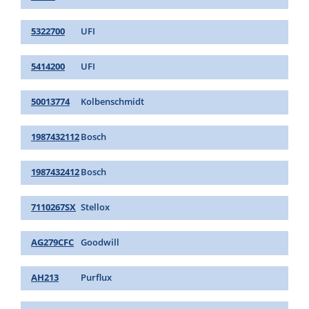
5322700
UFI
5414200
UFI
50013774
Kolbenschmidt
1987432112
Bosch
1987432412
Bosch
7110267SX
Stellox
AG279CFC
Goodwill
AH213
Purflux