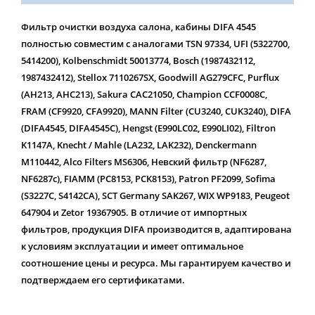
Фильтр очистки воздуха салона, кабины DIFA 4545
полностью совместим с аналогами TSN 97334, UFI (5322700,
5414200), Kolbenschmidt 50013774, Bosch (1987432112,
1987432412), Stellox 7110267SX, Goodwill AG279CFC, Purflux
(AH213, AHC213), Sakura CAC21050, Champion CCF0008C,
FRAM (CF9920, CFA9920), MANN Filter (CU3240, CUK3240), DIFA
(DIFA4545, DIFA4545C), Hengst (E990LC02, E990LI02), Filtron
K1147A, Knecht / Mahle (LA232, LAK232), Denckermann
M110442, Alco Filters MS6306, Невский фильтр (NF6287,
NF6287c), FIAMM (PC8153, PCK8153), Patron PF2099, Sofima
(S3227C, S4142CA), SCT Germany SAK267, WIX WP9183, Peugeot
647904 и Zetor 19367905. В отличие от импортных
фильтров, продукция DIFA производится в, адаптирована
к условиям эксплуатации и имеет оптимальное
соотношение цены и ресурса. Мы гарантируем качество и
подтверждаем его сертификатами.