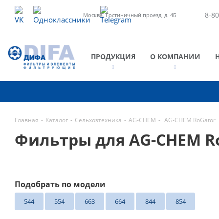
8-80
Москва, Гостиничный проезд, д. 4Б
ПРОДУКЦИЯ
О КОМПАНИИ
Главная
-
Каталог
-
Сельхозтехника
-
AG-CHEM
-
AG-CHEM RoGator
Фильтры для AG-CHEM R
Подобрать по модели
544
554
663
664
844
854