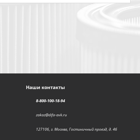
Наши контакты
8-800-100-18-94
zakaz@difa-avk.ru
127106, г. Москва, Гостиничный проезд, д. 4б