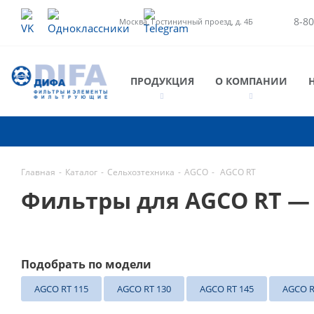
8-80
Москва, Гостиничный проезд, д. 4Б
ПРОДУКЦИЯ
О КОМПАНИИ
Главная
-
Каталог
-
Сельхозтехника
-
AGCO
-
AGCO RT
Фильтры для AGCO RT —
Подобрать по модели
AGCO RT 115
AGCO RT 130
AGCO RT 145
AGCO R