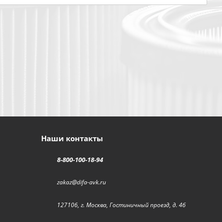
Наши контакты
8-800-100-18-94
zakaz@difa-avk.ru
127106, г. Москва, Гостиничный проезд, д. 4б