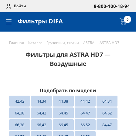
8-800-100-18-94
Войти
Фильтры DIFA
0
Главная
-
Каталог
-
Грузовики, тягачи
-
ASTRA
-
ASTRA HD7
Фильтры для ASTRA HD7 —
Воздушные
Подобрать по модели
42,42
44,34
44,38
44,42
64,34
64,38
64,42
64,45
64,47
64,52
66,38
66,42
66,45
66,52
84,47