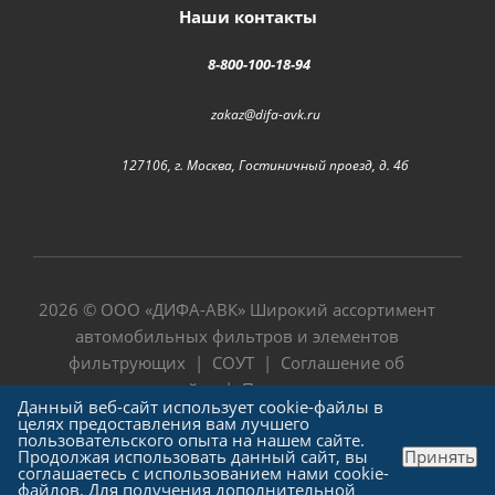
Наши контакты
8-800-100-18-94
zakaz@difa-avk.ru
127106, г. Москва, Гостиничный проезд, д. 4б
2026 © ООО «
ДИФА-АВК
» Широкий ассортимент
автомобильных фильтров и элементов
фильтрующих |
СОУТ
|
Соглашение об
использовании сайта
|
Политика в отношении
Данный веб-сайт использует cookie-файлы в
обработки персональных данных
целях предоставления вам лучшего
пользовательского опыта на нашем сайте.
Продолжая использовать данный сайт, вы
Принять
соглашаетесь с использованием нами cookie-
файлов. Для получения дополнительной