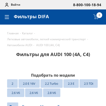
8-800-100-18-94
Войти
Фильтры DIFA
0
Главная
-
Каталог
-
Легковые автомобили, легкий коммерческий транспорт
-
Автомобили AUDI
-
AUDI 100 (4A, C4)
Фильтры для AUDI 100 (4A, C4)
Подобрать по модели
2
2.0 E 16V
2.2 Turbo
2.3 E
2.5 TDi
2.6 V6
2.6 V6
2.8 V6