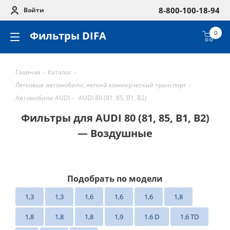
8-800-100-18-94
Войти
Фильтры DIFA
0
Главная
-
Каталог
-
Легковые автомобили, легкий коммерческий транспорт
-
Автомобили AUDI
-
AUDI 80 (81, 85, B1, B2)
Фильтры для AUDI 80 (81, 85, B1, B2)
— Воздушные
Подобрать по модели
1,3
1,3
1,6
1,6
1,6
1,8
1,8
1,8
1,8
1,9
1.6 D
1.6 TD