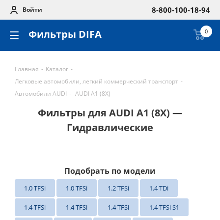
8-800-100-18-94
Войти
Фильтры DIFA
0
Главная
-
Каталог
-
Легковые автомобили, легкий коммерческий транспорт
-
Автомобили AUDI
-
AUDI A1 (8X)
Фильтры для AUDI A1 (8X) —
Гидравлические
Подобрать по модели
1.0 TFSi
1.0 TFSi
1.2 TFSi
1.4 TDi
1.4 TFSi
1.4 TFSi
1.4 TFSi
1.4 TFSi S1