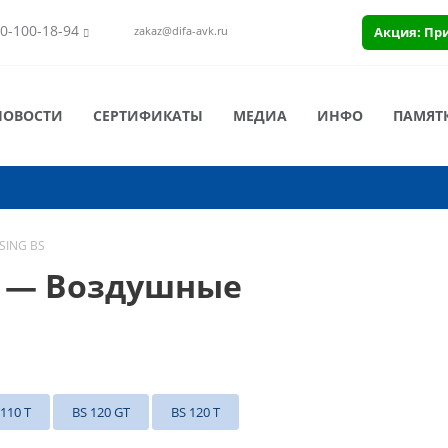
0-100-18-94
Акция: Пр
zakaz@difa-avk.ru
НОВОСТИ
СЕРТИФИКАТЫ
МЕДИА
ИНФО
ПАМЯТ
SING BS
S — Воздушные
 110 T
BS 120 GT
BS 120 T