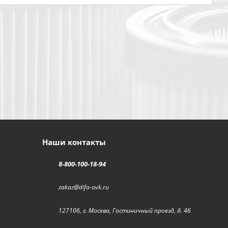
Наши контакты
8-800-100-18-94
zakaz@difa-avk.ru
127106, г. Москва, Гостиничный проезд, д. 4б