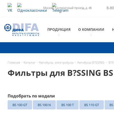
8-80
Москва, Гостиничный проезд, д. 4Б
ПРОДУКЦИЯ
О КОМПАНИИ
Главная
-
Каталог
-
Автобусы, электробусы
-
Автобусы B?SSING
-
B?S
Фильтры для B?SSING B
Подобрать по модели
BS 100 GT
BS 100 N
BS 100 T
BS 110 GT
BS