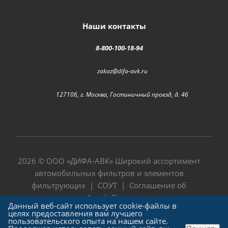
Наши контакты
8-800-100-18-94
zakaz@difa-avk.ru
127106, г. Москва, Гостиничный проезд, д. 4б
2026 © ООО «
ДИФА-АВК
» Широкий ассортимент
автомобильных фильтров и элементов
фильтрующих |
СОУТ
|
Соглашение об
использовании сайта
|
Политика в отношении
Данный веб-сайт использует cookie-файлы в
обработки персональных данных
целях предоставления вам лучшего
пользовательского опыта на нашем сайте.