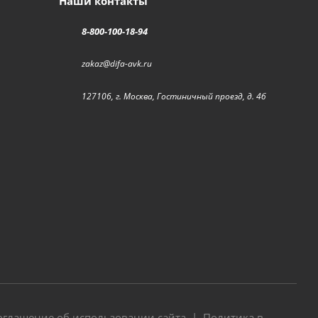
Наши контакты
8-800-100-18-94
zakaz@difa-avk.ru
127106, г. Москва, Гостиничный проезд, д. 4б
оглашение об использовании сайта
|
Политика в