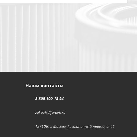
Наши контакты
8-800-100-18-94
zakaz@difa-avk.ru
127106, г. Москва, Гостиничный проезд, д. 4б