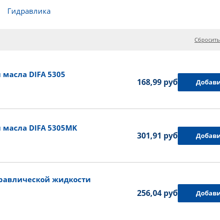
Гидравлика
Сбросить
масла DIFA 5305
168,99 руб.
Добави
 масла DIFA 5305MK
301,91 руб.
Добави
равлической жидкости
256,04 руб.
Добави