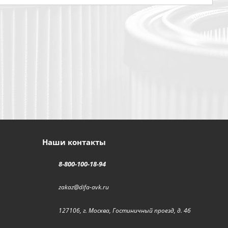
Наши контакты
8-800-100-18-94
zakaz@difa-avk.ru
127106, г. Москва, Гостиничный проезд, д. 4б