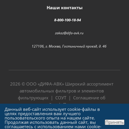
Наши контакты
8-800-100-18-94
zakaz@difa-avk.ru
127106, г. Москва, Гостиничный проезд, д. 4б
2026 © ООО «
ДИФА-АВК
» Широкий ассортимент
автомобильных фильтров и элементов
фильтрующих |
СОУТ
|
Соглашение об
использовании сайта
|
Политика в отношении
Данный веб-сайт использует cookie-файлы в
обработки персональных данных
целях предоставления вам лучшего
пользовательского опыта на нашем сайте.
Продолжая использовать данный сайт, вы
Принять
соглашаетесь с использованием нами cookie-