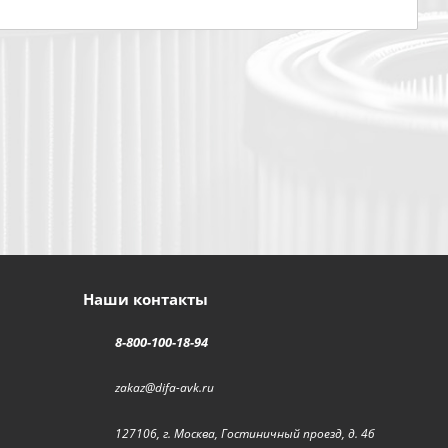
Наши контакты
8-800-100-18-94
zakaz@difa-avk.ru
127106, г. Москва, Гостиничный проезд, д. 4б