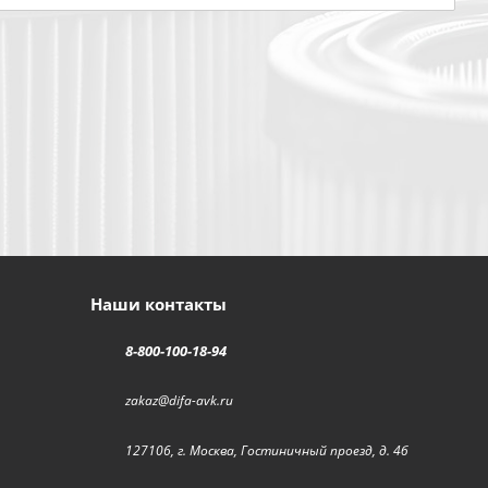
Наши контакты
8-800-100-18-94
zakaz@difa-avk.ru
127106, г. Москва, Гостиничный проезд, д. 4б