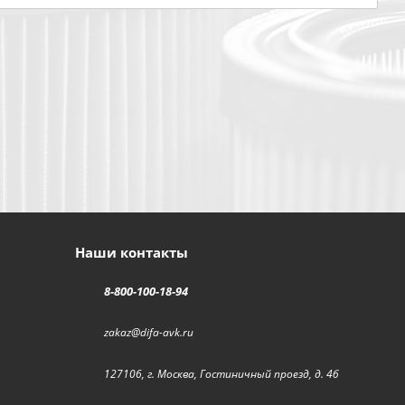
Наши контакты
8-800-100-18-94
zakaz@difa-avk.ru
127106, г. Москва, Гостиничный проезд, д. 4б