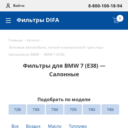
8-800-100-18-94
Войти
Фильтры DIFA
0
Главная
-
Каталог
-
Легковые автомобили, легкий коммерческий транспорт
-
Автомобили BMW
-
BMW 7 (E38)
Фильтры для BMW 7 (E38) —
Салонные
Подобрать по модели
728i
730i
730i
735i
740i
740i
Все
Воздух
Масло
Топливо