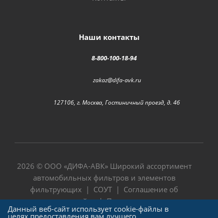
Наши контакты
8-800-100-18-94
zakaz@difa-avk.ru
127106, г. Москва, Гостиничный проезд, д. 4б
2026 © ООО «
ДИФА-АВК
» Широкий ассортимент
автомобильных фильтров и элементов
фильтрующих |
СОУТ
|
Соглашение об
использовании сайта
|
Политика в отношении
Данный веб-сайт использует cookie-файлы в
обработки персональных данных
целях предоставления вам лучшего