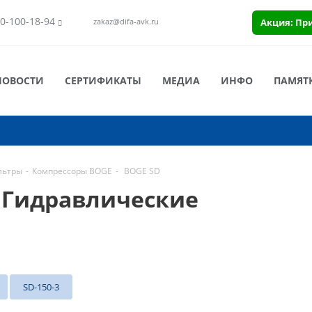
0-100-18-94
Акция: Пр
zakaz@difa-avk.ru
НОВОСТИ
СЕРТИФИКАТЫ
МЕДИА
ИНФО
ПАМЯТ
льтры
-
Компрессоры BOGE
-
BOGE SD
 Гидравлические
SD-150-3