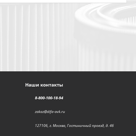
Наши контакты
8-800-100-18-94
zakaz@difa-avk.ru
127106, г. Москва, Гостиничный проезд, д. 4б