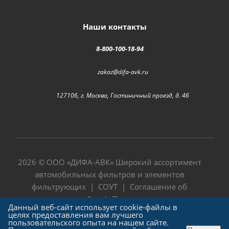
Наши контакты
8-800-100-18-94
zakaz@difa-avk.ru
127106, г. Москва, Гостиничный проезд, д. 4б
2026 © ООО «
ДИФА-АВК
» Широкий ассортимент
автомобильных фильтров и элементов
фильтрующих |
СОУТ
|
Соглашение об
использовании сайта
|
Политика в отношении
Данный веб-сайт использует cookie-файлы в
обработки персональных данных
целях предоставления вам лучшего
пользовательского опыта на нашем сайте.