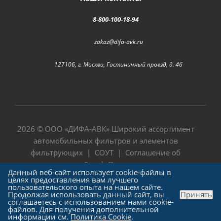
8-800-100-18-94
zakaz@difa-avk.ru
127106, г. Москва, Гостиничный проезд, д. 4б
2026 © ООО «
ДИФА-АВК
» Широкий ассортимент
автомобильных фильтров и элементов
фильтрующих |
СОУТ
|
Соглашение об
использовании сайта
|
Политика в отношении
Данный веб-сайт использует cookie-файлы в
обработки персональных данных
целях предоставления вам лучшего
пользовательского опыта на нашем сайте.
Продолжая использовать данный сайт, вы
Принять
соглашаетесь с использованием нами cookie-
файлов. Для получения дополнительной
информации см.
Политика Cookie
.