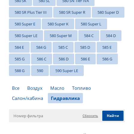
580 SK
580 SL
580 SN Tier IVA
580 SR Plus Tier III
580 SR Super R
580 Super D
580 Super E
580 Super K
580 Super L
580 Super LE
580 Super M
584 C
584 D
584 E
584 G
585 C
585 D
585 E
585 G
586 C
586 D
586 E
586 G
588 G
590
590 Super LE
Все
Воздух
Масло
Топливо
Салон/кабина
Гидравлика
Сбросить