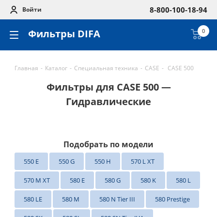
8-800-100-18-94
Войти
Фильтры DIFA
0
Главная
-
Каталог
-
Специальная техника
-
CASE
-
CASE 500
Фильтры для CASE 500 —
Гидравлические
Подобрать по модели
550 E
550 G
550 H
570 L XT
570 M XT
580 E
580 G
580 K
580 L
580 LE
580 M
580 N Tier III
580 Prestige