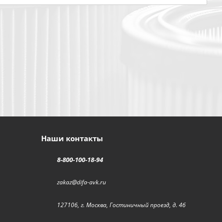
Наши контакты
8-800-100-18-94
zakaz@difa-avk.ru
127106, г. Москва, Гостиничный проезд, д. 4б