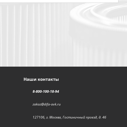
Наши контакты
8-800-100-18-94
zakaz@difa-avk.ru
127106, г. Москва, Гостиничный проезд, д. 4б