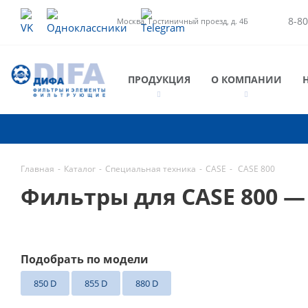
8-80
Москва, Гостиничный проезд, д. 4Б
ПРОДУКЦИЯ
О КОМПАНИИ
Главная
-
Каталог
-
Специальная техника
-
CASE
-
CASE 800
Фильтры для CASE 800 
Подобрать по модели
850 D
855 D
880 D