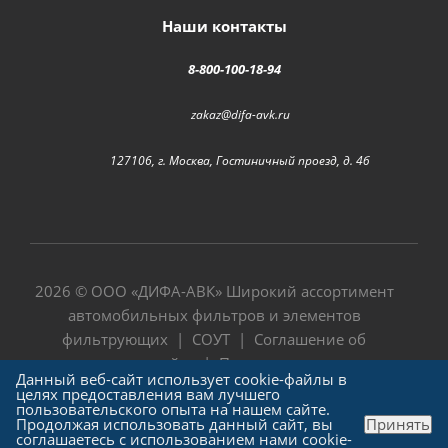
Наши контакты
8-800-100-18-94
zakaz@difa-avk.ru
127106, г. Москва, Гостиничный проезд, д. 4б
2026 © ООО «
ДИФА-АВК
» Широкий ассортимент
автомобильных фильтров и элементов
фильтрующих |
СОУТ
|
Соглашение об
использовании сайта
|
Политика в отношении
Данный веб-сайт использует cookie-файлы в
обработки персональных данных
целях предоставления вам лучшего
пользовательского опыта на нашем сайте.
Продолжая использовать данный сайт, вы
Принять
соглашаетесь с использованием нами cookie-