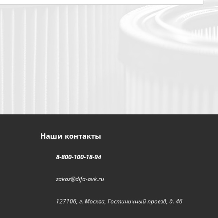
Наши контакты
8-800-100-18-94
zakaz@difa-avk.ru
127106, г. Москва, Гостиничный проезд, д. 4б