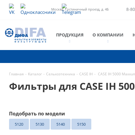
8-80
Москва, Гостиничный проезд, д. 4Б
ПРОДУКЦИЯ
О КОМПАНИИ
Главная
-
Каталог
-
Сельхозтехника
-
CASE IH
-
CASE IH 5000 Maxxum
Фильтры для CASE IH 50
Подобрать по модели
5120
5130
5140
5150