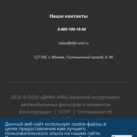
Наши контакты
8-800-100-18-94
zakaz@difa-avk.ru
127106, г. Москва, Гостиничный проезд, д. 4б
2026 © ООО «
ДИФА-АВК
» Широкий ассортимент
автомобильных фильтров и элементов
фильтрующих |
СОУТ
|
Соглашение об
использовании сайта
|
Политика в отношении
Данный веб-сайт использует cookie-файлы в
обработки персональных данных
целях предоставления вам лучшего
пользовательского опыта на нашем сайте.