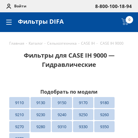
8-800-100-18-94
Войти
Фильтры DIFA
0
Главная
-
Каталог
-
Сельхозтехника
-
CASE IH
-
CASE IH 9000
Фильтры для CASE IH 9000 —
Гидравлические
Подобрать по модели
9110
9130
9150
9170
9180
9210
9230
9240
9250
9260
9270
9280
9310
9330
9350