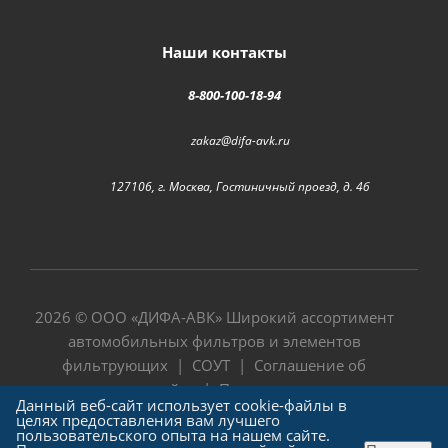
Наши контакты
8-800-100-18-94
zakaz@difa-avk.ru
127106, г. Москва, Гостиничный проезд, д. 4б
2026 © ООО «
ДИФА-АВК
» Широкий ассортимент
автомобильных фильтров и элементов
фильтрующих |
СОУТ
|
Соглашение об
использовании сайта
|
Политика в отношении
Данный веб-сайт использует cookie-файлы в
обработки персональных данных
целях предоставления вам лучшего
пользовательского опыта на нашем сайте.