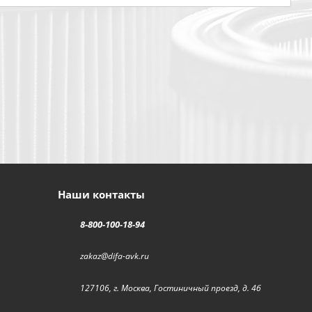
Наши контакты
8-800-100-18-94
zakaz@difa-avk.ru
127106, г. Москва, Гостиничный проезд, д. 4б