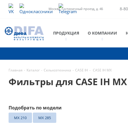
8-80
Москва, Гостиничный проезд, д. 4Б
ПРОДУКЦИЯ
О КОМПАНИИ
Главная
-
Каталог
-
Сельхозтехника
-
CASE IH
-
CASE IH MX
Фильтры для CASE IH M
Подобрать по модели
MX 210
MX 285