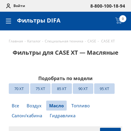
8-800-100-18-94
Войти
Фильтры DIFA
0
Главная
-
Каталог
-
Специальная техника
-
CASE
-
CASE XT
Фильтры для CASE XT — Масляные
Подобрать по модели
70 XT
75 XT
85 XT
90 XT
95 XT
Все
Воздух
Масло
Топливо
Салон/кабина
Гидравлика