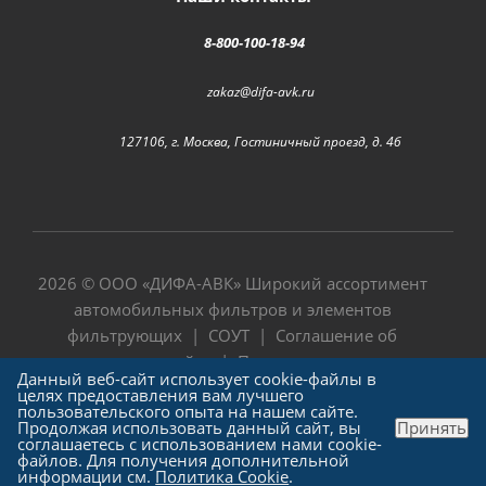
8-800-100-18-94
zakaz@difa-avk.ru
127106, г. Москва, Гостиничный проезд, д. 4б
2026 © ООО «
ДИФА-АВК
» Широкий ассортимент
автомобильных фильтров и элементов
фильтрующих |
СОУТ
|
Соглашение об
использовании сайта
|
Политика в отношении
Данный веб-сайт использует cookie-файлы в
обработки персональных данных
целях предоставления вам лучшего
пользовательского опыта на нашем сайте.
Продолжая использовать данный сайт, вы
Принять
соглашаетесь с использованием нами cookie-
файлов. Для получения дополнительной
информации см.
Политика Cookie
.