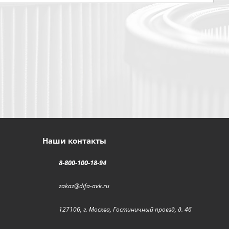
Наши контакты
8-800-100-18-94
zakaz@difa-avk.ru
127106, г. Москва, Гостиничный проезд, д. 4б