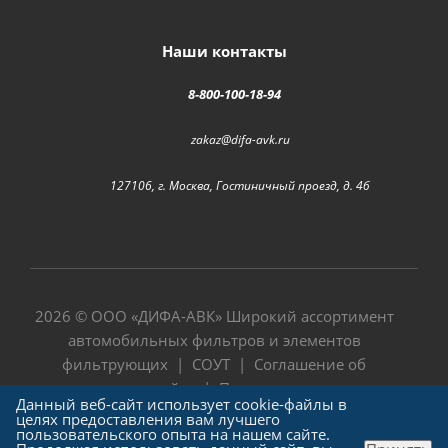
Наши контакты
8-800-100-18-94
zakaz@difa-avk.ru
127106, г. Москва, Гостиничный проезд, д. 4б
2026 © ООО «
ДИФА-АВК
» Широкий ассортимент
автомобильных фильтров и элементов
фильтрующих |
СОУТ
|
Соглашение об
использовании сайта
|
Политика в отношении
Данный веб-сайт использует cookie-файлы в
обработки персональных данных
целях предоставления вам лучшего
пользовательского опыта на нашем сайте.