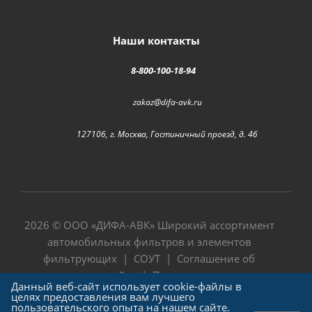
Наши контакты
8-800-100-18-94
zakaz@difa-avk.ru
127106, г. Москва, Гостиничный проезд, д. 4б
2026 © ООО «
ДИФА-АВК
» Широкий ассортимент
автомобильных фильтров и элементов
фильтрующих |
СОУТ
|
Соглашение об
использовании сайта
|
Политика в отношении
Данный веб-сайт использует cookie-файлы в
обработки персональных данных
целях предоставления вам лучшего
пользовательского опыта на нашем сайте.