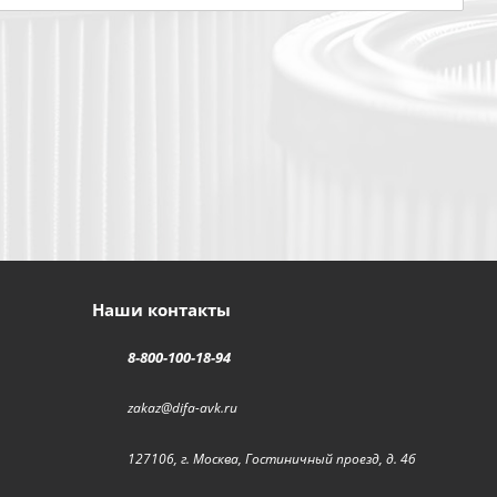
Наши контакты
8-800-100-18-94
zakaz@difa-avk.ru
127106, г. Москва, Гостиничный проезд, д. 4б