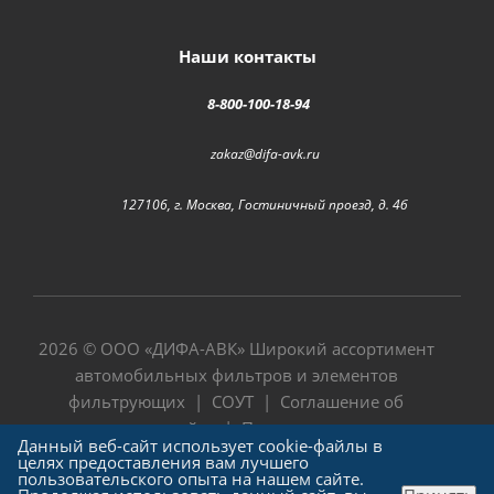
Наши контакты
8-800-100-18-94
zakaz@difa-avk.ru
127106, г. Москва, Гостиничный проезд, д. 4б
2026 © ООО «
ДИФА-АВК
» Широкий ассортимент
автомобильных фильтров и элементов
фильтрующих |
СОУТ
|
Соглашение об
использовании сайта
|
Политика в отношении
Данный веб-сайт использует cookie-файлы в
обработки персональных данных
целях предоставления вам лучшего
пользовательского опыта на нашем сайте.