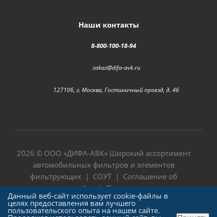
Наши контакты
8-800-100-18-94
zakaz@difa-avk.ru
127106, г. Москва, Гостиничный проезд, д. 4б
2026 © ООО «
ДИФА-АВК
» Широкий ассортимент
автомобильных фильтров и элементов
фильтрующих |
СОУТ
|
Соглашение об
использовании сайта
|
Политика в отношении
Данный веб-сайт использует cookie-файлы в
обработки персональных данных
целях предоставления вам лучшего
пользовательского опыта на нашем сайте.