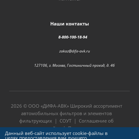
Наши контакты
8-800-100-18-94
zakaz@difa-avk.ru
127106, г. Москва, Гостиничный проезд, д. 4б
2026 © ООО «
ДИФА-АВК
» Широкий ассортимент
автомобильных фильтров и элементов
фильтрующих |
СОУТ
|
Соглашение об
использовании сайта
|
Политика в отношении
Данный веб-сайт использует cookie-файлы в
обработки персональных данных
целях предоставления вам лучшего