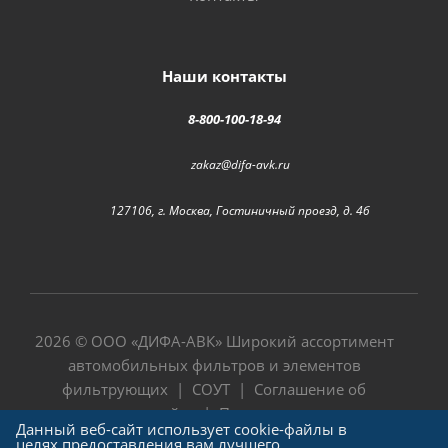
Наши контакты
8-800-100-18-94
zakaz@difa-avk.ru
127106, г. Москва, Гостиничный проезд, д. 4б
2026 © ООО «
ДИФА-АВК
» Широкий ассортимент
автомобильных фильтров и элементов
фильтрующих |
СОУТ
|
Соглашение об
использовании сайта
|
Политика в отношении
Данный веб-сайт использует cookie-файлы в
обработки персональных данных
целях предоставления вам лучшего