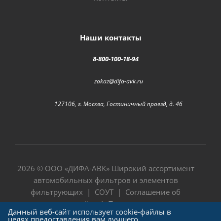
Наши контакты
8-800-100-18-94
zakaz@difa-avk.ru
127106, г. Москва, Гостиничный проезд, д. 4б
2026 © ООО «
ДИФА-АВК
» Широкий ассортимент
автомобильных фильтров и элементов
фильтрующих |
СОУТ
|
Соглашение об
использовании сайта
|
Политика в отношении
Данный веб-сайт использует cookie-файлы в
обработки персональных данных
целях предоставления вам лучшего