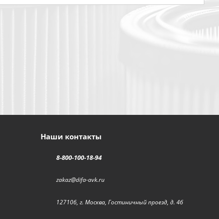
Наши контакты
8-800-100-18-94
zakaz@difa-avk.ru
127106, г. Москва, Гостиничный проезд, д. 4б