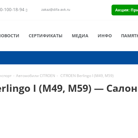
0-100-18-94
Акция: Пр
zakaz@difa-avk.ru
НОВОСТИ
СЕРТИФИКАТЫ
МЕДИА
ИНФО
ПАМЯТ
нспорт
-
Автомобили CITROEN
-
CITROEN Berlingo I (M49, M59)
lingo I (M49, M59) — Сало