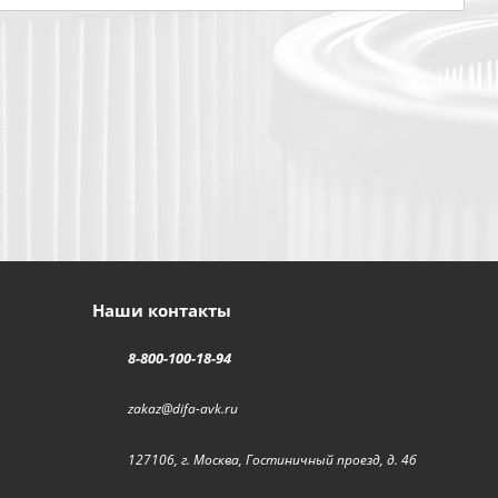
Наши контакты
8-800-100-18-94
zakaz@difa-avk.ru
127106, г. Москва, Гостиничный проезд, д. 4б