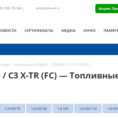
0-100-18-94
Акция: Пр
zakaz@difa-avk.ru
НОВОСТИ
СЕРТИФИКАТЫ
МЕДИА
ИНФО
ПАМЯТ
нспорт
-
Автомобили CITROEN
-
CITROEN C3 / C3 X-TR (FC)
/ C3 X-TR (FC) — Топливны
1.4 HDi 70
1.4 HDi 90
1.6 16V
1.6 HDi 110
1.6 HD