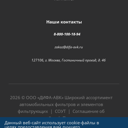
Наши контакты
8-800-100-18-94
zakaz@difa-avk.ru
127106, г. Москва, Гостиничный проезд, д. 4б
2026 © ООО «
ДИФА-АВК
» Широкий ассортимент
автомобильных фильтров и элементов
фильтрующих |
СОУТ
|
Соглашение об
использовании сайта
|
Политика в отношении
Данный веб-сайт использует cookie-файлы в
обработки персональных данных
целях предоставления вам лучшего