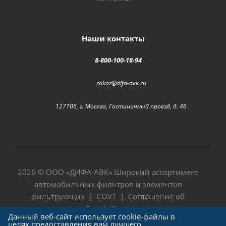
Наши контакты
8-800-100-18-94
zakaz@difa-avk.ru
127106, г. Москва, Гостиничный проезд, д. 4б
2026 © ООО «
ДИФА-АВК
» Широкий ассортимент
автомобильных фильтров и элементов
фильтрующих |
СОУТ
|
Соглашение об
использовании сайта
|
Политика в отношении
Данный веб-сайт использует cookie-файлы в
обработки персональных данных
целях предоставления вам лучшего