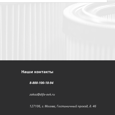
Наши контакты
8-800-100-18-94
zakaz@difa-avk.ru
127106, г. Москва, Гостиничный проезд, д. 4б