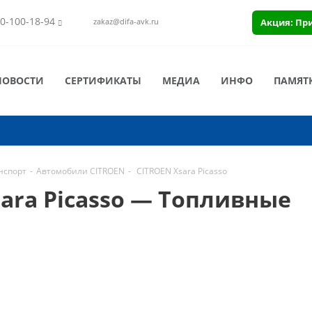
0-100-18-94
Акция: Пр
zakaz@difa-avk.ru
НОВОСТИ
СЕРТИФИКАТЫ
МЕДИА
ИНФО
ПАМЯТ
нспорт
-
Автомобили CITROEN
-
CITROEN Xsara Picasso
ara Picasso — Топливные