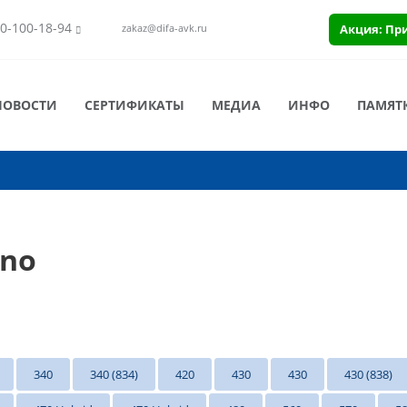
0-100-18-94
Акция: Пр
zakaz@difa-avk.ru
НОВОСТИ
СЕРТИФИКАТЫ
МЕДИА
ИНФО
ПАМЯТ
ano
340
340 (834)
420
430
430
430 (838)