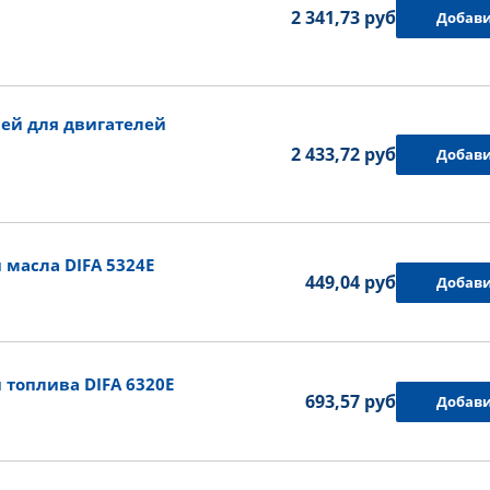
2 341,73 руб.
Добави
ей для двигателей
2 433,72 руб.
Добави
масла DIFA 5324E
449,04 руб.
Добави
топлива DIFA 6320E
693,57 руб.
Добави