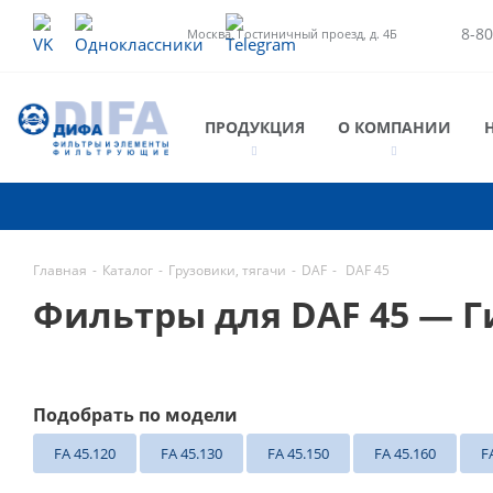
8-80
Москва, Гостиничный проезд, д. 4Б
ПРОДУКЦИЯ
О КОМПАНИИ
Главная
-
Каталог
-
Грузовики, тягачи
-
DAF
-
DAF 45
Фильтры для DAF 45 — 
Подобрать по модели
FA 45.120
FA 45.130
FA 45.150
FA 45.160
F