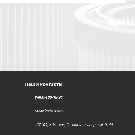
Наши контакты
8-800-100-18-94
zakaz@difa-avk.ru
127106, г. Москва, Гостиничный проезд, д. 4б