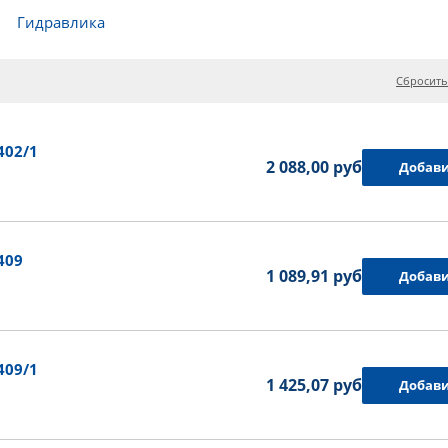
Гидравлика
Сбросить
402/1
2 088,00 руб.
Добави
409
1 089,91 руб.
Добави
409/1
1 425,07 руб.
Добави