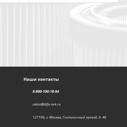
Наши контакты
8-800-100-18-94
zakaz@difa-avk.ru
127106, г. Москва, Гостиничный проезд, д. 4б