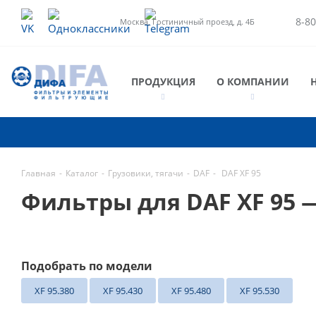
8-80
Москва, Гостиничный проезд, д. 4Б
ПРОДУКЦИЯ
О КОМПАНИИ
Главная
-
Каталог
-
Грузовики, тягачи
-
DAF
-
DAF XF 95
Фильтры для DAF XF 95
Подобрать по модели
XF 95.380
XF 95.430
XF 95.480
XF 95.530