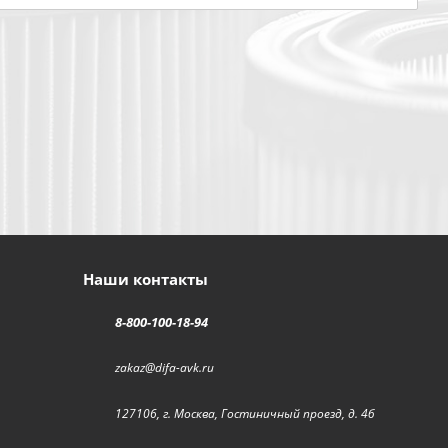
Наши контакты
8-800-100-18-94
zakaz@difa-avk.ru
127106, г. Москва, Гостиничный проезд, д. 4б