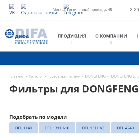
8-80
Москва, Гостиничный проезд, д. 4Б
ПРОДУКЦИЯ
О КОМПАНИИ
Главная
-
Каталог
-
Грузовики, тягачи
-
DONGFENG
-
DONGFENG DF
Фильтры для DONGFENG
Подобрать по модели
DFL 1140
DFL 1311 A10
DFL 1311 A3
DFL 4240