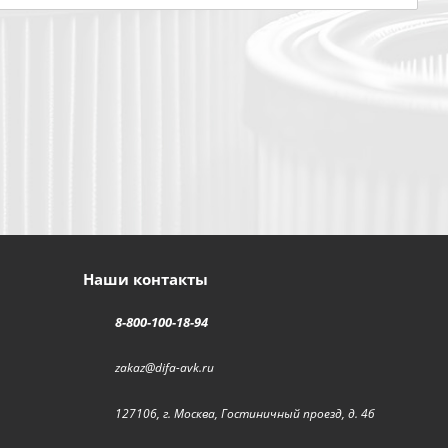
Наши контакты
8-800-100-18-94
zakaz@difa-avk.ru
127106, г. Москва, Гостиничный проезд, д. 4б