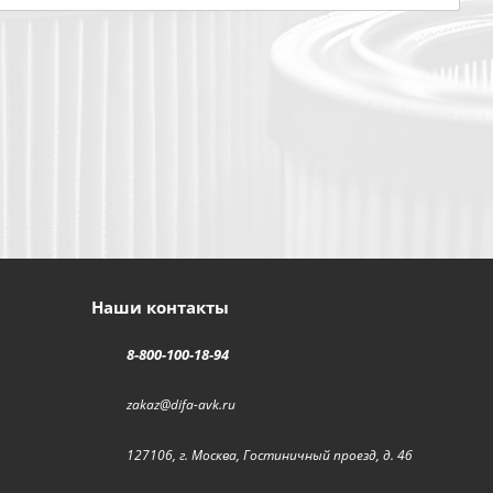
Наши контакты
8-800-100-18-94
zakaz@difa-avk.ru
127106, г. Москва, Гостиничный проезд, д. 4б